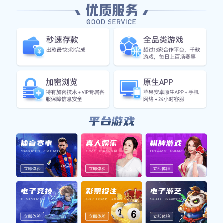
⚡
闪电比分
毫秒级数据同步，支持进球、红黄牌、点球等关键事
件实时弹窗提醒，确保您始终领先于电视转播。