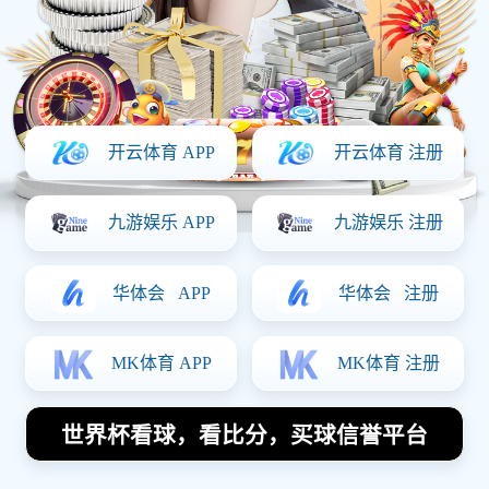
立即体验
查看赛程
✓ 无需注册，即刻体验部分赛事实时比分